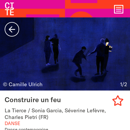
Accueil
Show
navigat
Retour
© Camille Ulrich
1/2
Construire un feu
La Tierce / Sonia Garcia, Séverine Lefèvre,
Add
Charles Pietri (FR)
DANSE
to
Danse contemporaine