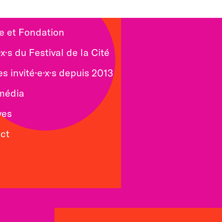
e et Fondation
x·s du Festival de la Cité
es invité·e·x·s depuis 2013
média
ves
ct