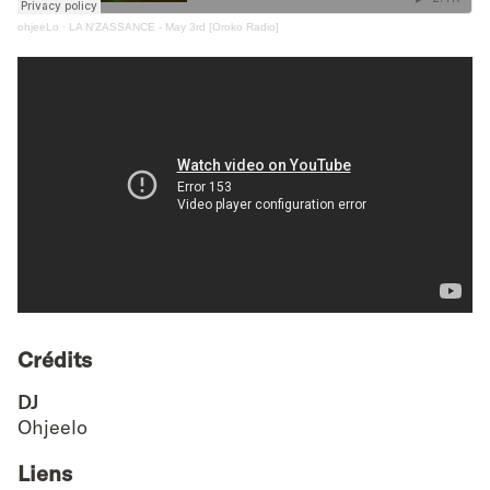
ohjeeLo
·
LA N'ZASSANCE - May 3rd [Oroko Radio]
Crédits
DJ
Ohjeelo
Liens