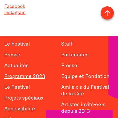
Facebook
Instagram
Vers
le
haut
Le Festival
Staff
Presse
Partenaires
Actualités
Presse
Programme 2023
Equipe et Fondation
Le Festival
Ami·e·x·s du Festival
de la Cité
Projets spéciaux
Artistes invité·e·x·s
Accessibilité
depuis 2013